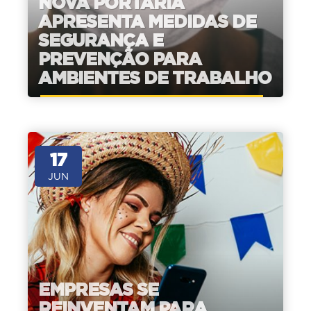
NOVA PORTARIA
APRESENTA MEDIDAS DE
SEGURANÇA E
PREVENÇÃO PARA
AMBIENTES DE TRABALHO
17
JUN
EMPRESAS SE
REINVENTAM PARA