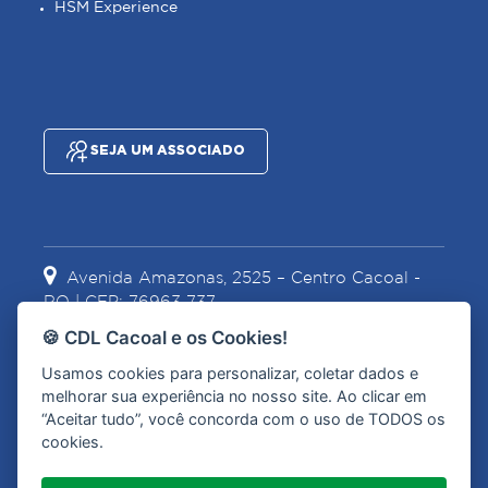
HSM Experience
SEJA UM ASSOCIADO
Avenida Amazonas, 2525 – Centro Cacoal -
RO | CEP: 76963-737
🍪 CDL Cacoal e os Cookies!
Usamos cookies para personalizar, coletar dados e
(69) 3441-2067
(69) 99967-1628
melhorar sua experiência no nosso site. Ao clicar em
“Aceitar tudo”, você concorda com o uso de TODOS os
cookies.
contato@cdlcacoal.com.br