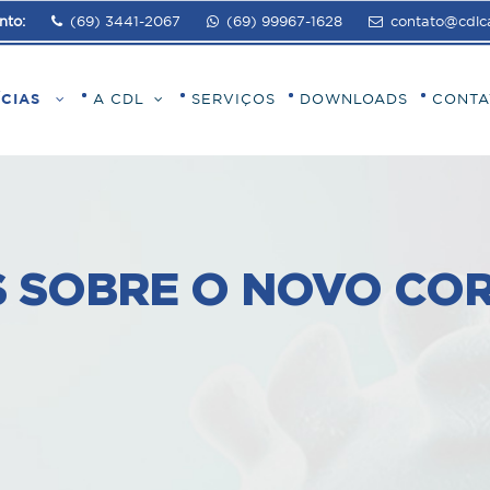
nto:
(69) 3441-2067
(69) 99967-1628
contato@cdlca
ÍCIAS
A CDL
SERVIÇOS
DOWNLOADS
CONTA
S SOBRE O NOVO CO