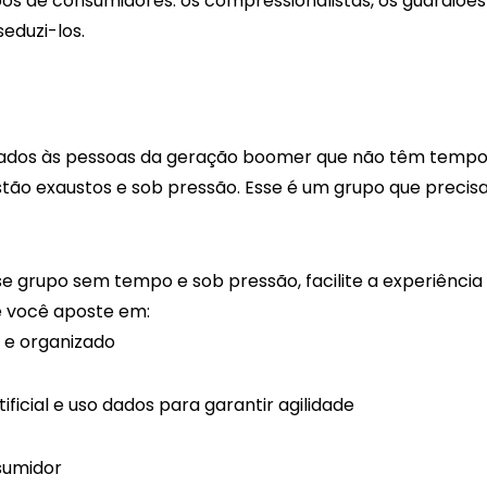
os de consumidores: os compressionalistas, os guardiões
eduzi-los.
ssados às pessoas da geração boomer que não têm tempo
stão exaustos e sob pressão. Esse é um grupo que precis
e grupo sem tempo e sob pressão, facilite a experiência d
e você aposte em:
 e organizado
tificial e uso dados para garantir agilidade
sumidor