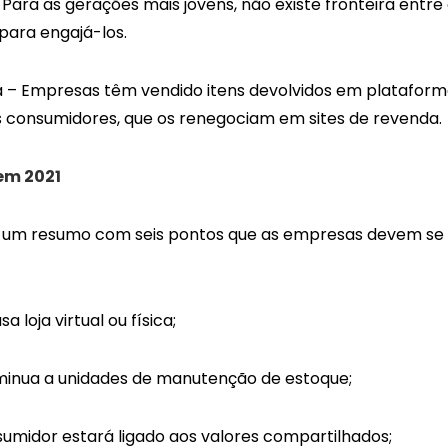
ara as gerações mais jovens, não existe fronteira entre o
para engajá-los.
a – Empresas têm vendido itens devolvidos em plataforma
 consumidores, que os renegociam em sites de revenda.
em 2021
um resumo com seis pontos que as empresas devem se a
a loja virtual ou física;
iminua a unidades de manutenção de estoque;
consumidor estará ligado aos valores compartilhados;