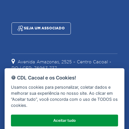
SEJA UM ASSOCIADO
Avenida Amazonas, 2525 – Centro Cacoal -
RO | CEP: 76963-737
🍪 CDL Cacoal e os Cookies!
Usamos cookies para personalizar, coletar dados e
(69) 3441-2067
(69) 99967-1628
melhorar sua experiência no nosso site. Ao clicar em
“Aceitar tudo”, você concorda com o uso de TODOS os
cookies.
contato@cdlcacoal.com.br
Aceitar tudo
Olá, como posso ajudar?