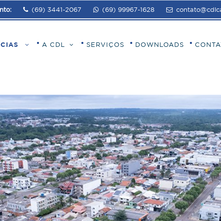
nto:
(69) 3441-2067
(69) 99967-1628
contato@cdlca
ÍCIAS
A CDL
SERVIÇOS
DOWNLOADS
CONTA