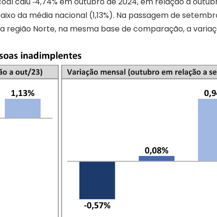
al caiu ‐4,74% em outubro de 2024, em relação a outubr
abaixo da média nacional (1,13%). Na passagem de setemb
Na região Norte, na mesma base de comparação, a variaçã