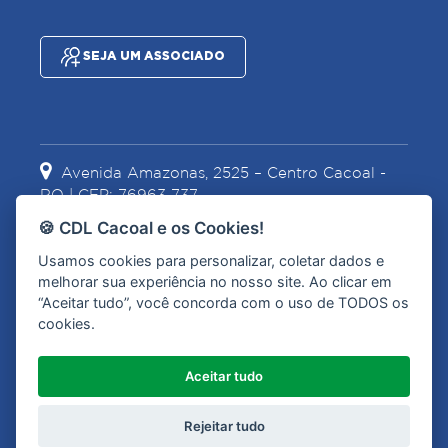
SEJA UM ASSOCIADO
Avenida Amazonas, 2525 – Centro Cacoal -
RO | CEP: 76963-737
🍪 CDL Cacoal e os Cookies!
Usamos cookies para personalizar, coletar dados e
(69) 3441-2067
(69) 99967-1628
melhorar sua experiência no nosso site. Ao clicar em
“Aceitar tudo”, você concorda com o uso de TODOS os
cookies.
contato@cdlcacoal.com.br
Aceitar tudo
Olá, como posso ajudar?
Rejeitar tudo