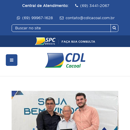
Central de Atendimento:
(69) 3441-2067
(69) 99967-1628
contato@cdlcacoal.com.br
FAÇA SUA CONSULTA