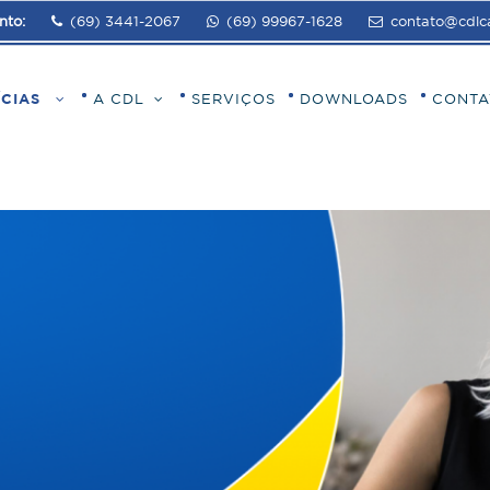
nto:
(69) 3441-2067
(69) 99967-1628
contato@cdlca
ÍCIAS
A CDL
SERVIÇOS
DOWNLOADS
CONTA