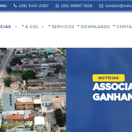
nto:
(69) 3441-2067
(69) 99967-1628
contato@cdlca
ÍCIAS
A CDL
SERVIÇOS
DOWNLOADS
CONTA
NOTÍCIAS
ASSOCI
GANHAM