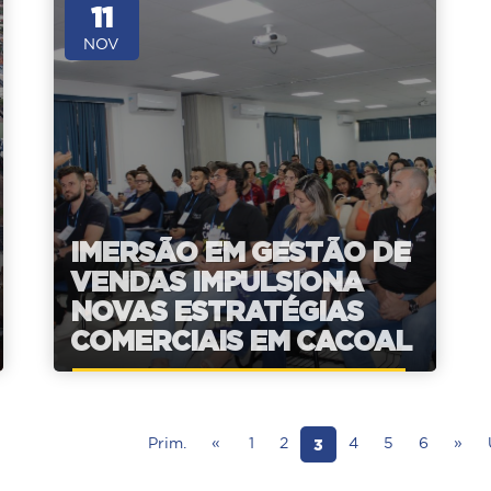
11
NOV
IMERSÃO EM GESTÃO DE
VENDAS IMPULSIONA
NOVAS ESTRATÉGIAS
COMERCIAIS EM CACOAL
3
Prim.
«
1
2
4
5
6
»