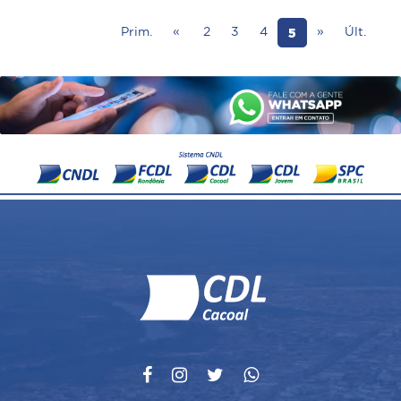
5
Prim.
«
2
3
4
»
Últ.