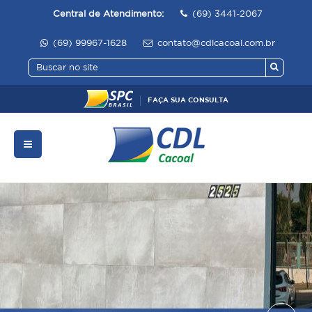
Central de Atendimento:
(69) 3441-2067
(69) 99967-1628
contato@cdlcacoal.com.br
FAÇA SUA CONSULTA