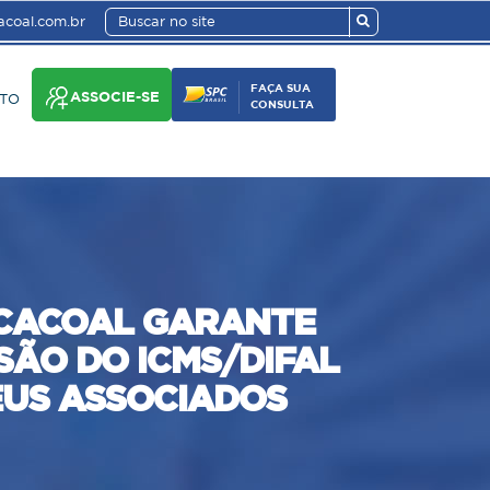
coal.com.br
FAÇA SUA
ASSOCIE-SE
TO
CONSULTA
 CACOAL GARANTE
SÃO DO ICMS/DIFAL
EUS ASSOCIADOS