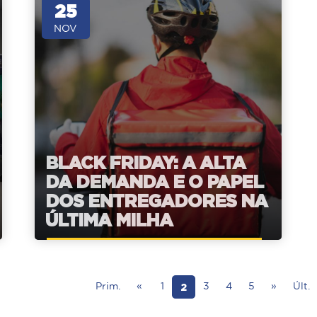
25
NOV
BLACK FRIDAY: A ALTA
DA DEMANDA E O PAPEL
DOS ENTREGADORES NA
ÚLTIMA MILHA
2
Prim.
«
1
3
4
5
»
Últ.