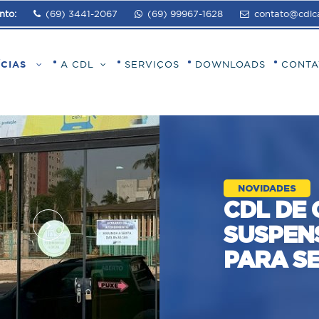
nto:
(69) 3441-2067
(69) 99967-1628
contato@cdlca
ÍCIAS
A CDL
SERVIÇOS
DOWNLOADS
CONTA
NOVIDADES
CDL DE
SUSPEN
PARA S