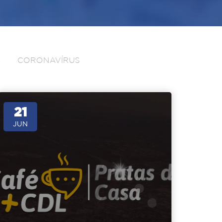
S
CORONAVÍRUS
21
JUN